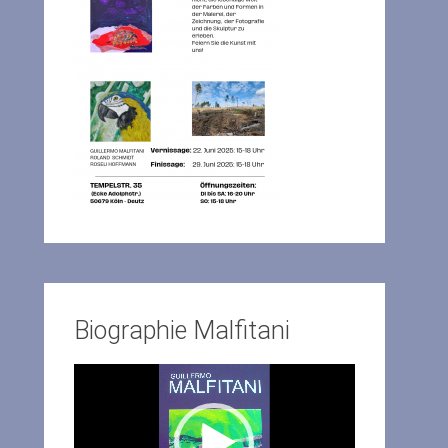
Biographie Malfitani
Video-
Player